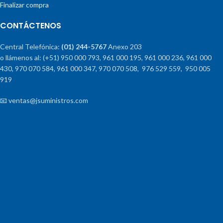
Finalizar compra
CONTÁCTENOS
Central Telefónica:
(01) 244-5767
Anexo 203
o llámenos al: (+51) 950 000 793, 961 000 195, 961 000 236, 961 000
430, 970 070 584, 961 000 347, 970 070 508, 976 529 559, 950 005
919
📧 ventas@jsuministros.com