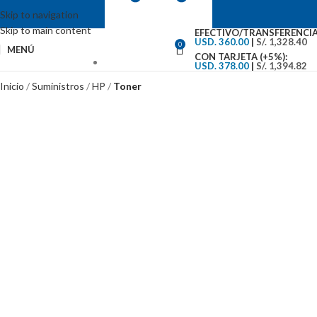
Skip to navigation
Skip to main content
EFECTIVO/TRANSFERENCIA
USD. 360.00
|
S/. 1,328.40
0
MENÚ
CON TARJETA (+5%):
USD. 378.00
|
S/. 1,394.82
VENTAS: (01) 244-5767
Inicio
Suministros
HP
Toner