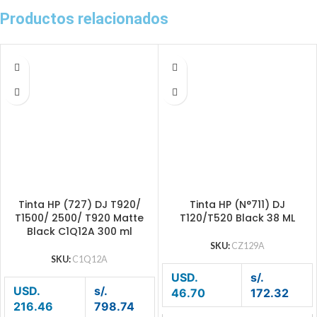
Productos relacionados
Tinta HP (727) DJ T920/
Tinta HP (N°711) DJ
T1500/ 2500/ T920 Matte
T120/T520 Black 38 ML
Black C1Q12A 300 ml
SKU:
CZ129A
SKU:
C1Q12A
USD.
s/.
USD.
s/.
46.70
172.32
216.46
798.74