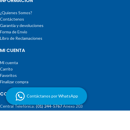
INFORMACIÓN
¿Quienes Somos?
Contáctenos
Garantía y devoluciones
Forma de Envío
Libro de Reclamaciones
MI CUENTA
Mi cuenta
Carrito
Favoritos
Finalizar compra
CONTÁCTENOS
Contáctanos por WhatsApp
Central Telefónica:
(01) 244-5767
Anexo 203
o llámenos al: (+51) 950 000 793, 961 000 195, 961 000 236, 961 000
430, 970 070 584, 961 000 347, 970 070 508, 976 529 559, 950 005
919