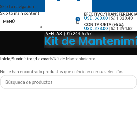
Skip to navigation
Skip to main content
EFECTIVO/TRANSFERENCIA
USD. 360.00
|
S/. 1,328.40
0
MENÚ
CON TARJETA (+5%):
USD. 378.00
|
S/. 1,394.82
VENTAS: (01) 244-5767
Kit de Mantenimi
Inicio
Suministros
Lexmark
Kit de Mantenimiento
No se han encontrado productos que coincidan con tu selección.