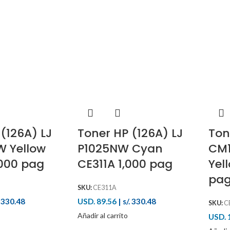
(126A) LJ
Toner HP (126A) LJ
Ton
 Yellow
P1025NW Cyan
CM1
,000 pag
CE311A 1,000 pag
Yel
pa
SKU:
CE311A
. 330.48
USD. 89.56
|
s/. 330.48
SKU:
C
Añadir al carrito
USD. 