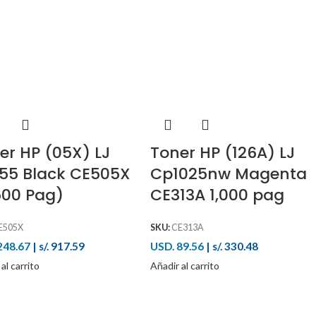
er HP (05X) LJ
Toner HP (126A) LJ
55 Black CE505X
Cp1025nw Magenta
500 Pag)
CE313A 1,000 pag
E505X
SKU:
CE313A
248.67
|
s/. 917.59
USD. 89.56
|
s/. 330.48
al carrito
Añadir al carrito