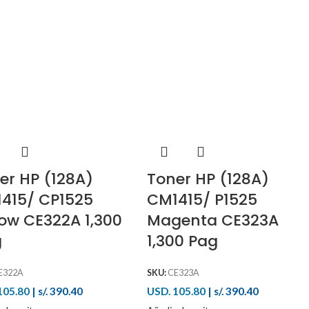
er HP (128A)
Toner HP (128A)
415/ CP1525
CM1415/ P1525
low CE322A 1,300
Magenta CE323A
g
1,300 Pag
E322A
SKU:
CE323A
105.80
|
s/. 390.40
USD. 105.80
|
s/. 390.40