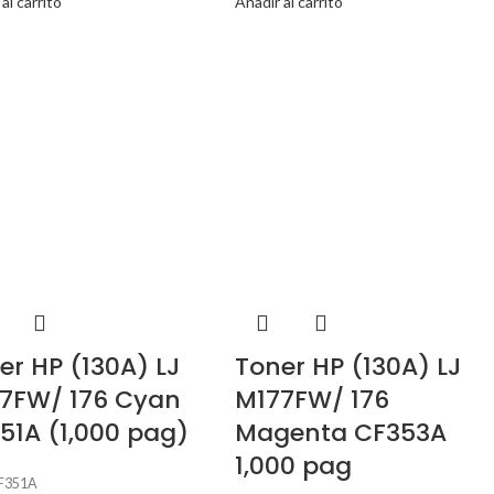
al carrito
Añadir al carrito
er HP (130A) LJ
Toner HP (130A) LJ
7FW/ 176 Cyan
M177FW/ 176
51A (1,000 pag)
Magenta CF353A
1,000 pag
F351A