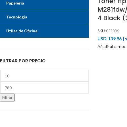
Toner Hp 
Papelería
M281fdw
4 Black (
Tecnología
Útiles de Oficina
SKU:
CF500X
USD. 139.96
|
s
Añadir al carrito
FILTRAR POR PRECIO
Filtrar