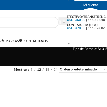
Mi cuenta
EFECTIVO/TRANSFERENCI
USD. 360.00
|
S/. 1,328.40
CON TARJETA (+5%):
USD. 378.00
|
S/. 1,394.82
A
MARCAS
CONTÁCTENOS
Tipo de Cambio: S/.3..
Mostrar
9
12
18
24