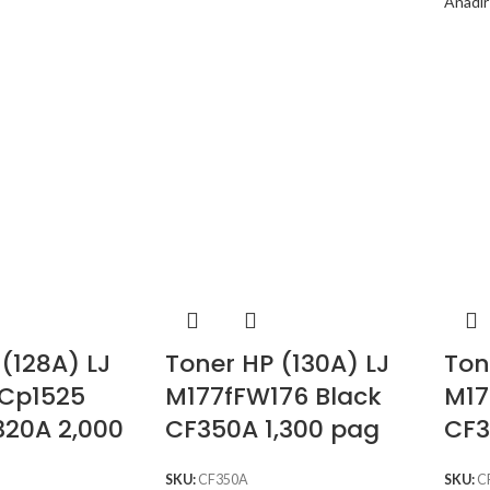
Añadir 
(128A) LJ
Toner HP (130A) LJ
Ton
Cp1525
M177fFW176 Black
M17
320A 2,000
CF350A 1,300 pag
CF3
SKU:
CF350A
SKU:
C