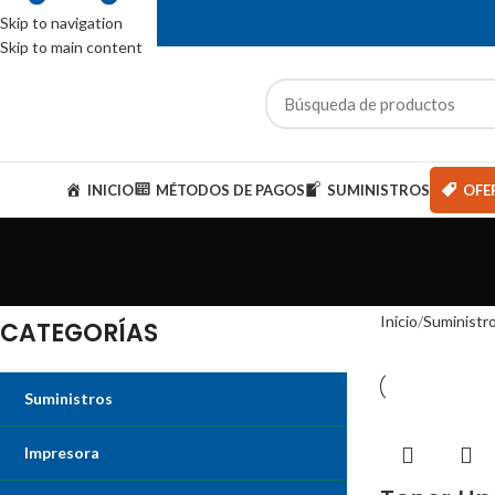
Skip to navigation
Skip to main content
ENTAS: (01) 244-5767
ategorías
INICIO
MÉTODOS DE PAGOS
SUMINISTROS
OFE
Inicio
Suministr
CATEGORÍAS
Suministros
Impresora