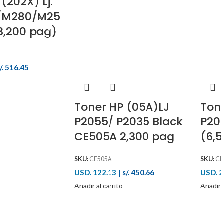
(202X) Lj.
/M280/M25
3,200 pag)
ventas@jsuministros.com
/. 516.45
Toner HP (05A)LJ
Ton
P2055/ P2035 Black
P20
CE505A 2,300 pag
(6,
SKU:
CE505A
SKU:
C
USD. 122.13
|
s/. 450.66
USD. 
Añadir al carrito
Añadir 