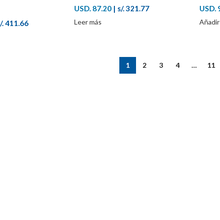
USD. 87.20
|
s/. 321.77
USD. 
Leer más
Añadir 
/. 411.66
1
2
3
4
…
11