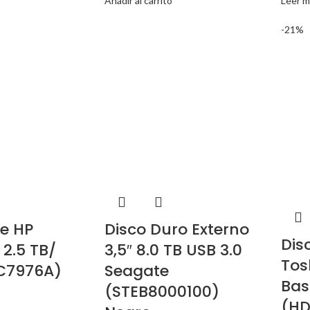
Añadir al carrito
Leer m
-21%
e HP
Disco Duro Externo
Dis
 2.5 TB/
3,5″ 8.0 TB USB 3.0
Tos
(C7976A)
Seagate
Bas
(STEB8000100)
(HD