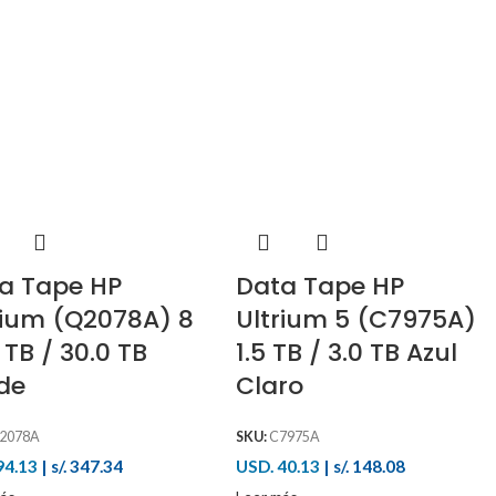
a Tape HP
Data Tape HP
rium (Q2078A) 8
Ultrium 5 (C7975A)
 TB / 30.0 TB
1.5 TB / 3.0 TB Azul
de
Claro
2078A
SKU:
C7975A
94.13
|
s/. 347.34
USD. 40.13
|
s/. 148.08