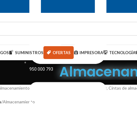
AGOS
SUMINISTROS
OFERTAS
IMPRESORA
TECNOLOGÍA
Almacenamie
950 000 793
almacenamiento, disco duro, memorias USB, SD, micro SD, Cintas de alm
a
Almacenamiento