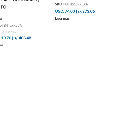
SKU:
HDTB510XK3AA
ro
USD. 74.00
|
s/. 273.06
Leer más
ba
DTB440XK3CA
.00 | s/. 516.60
110.70
|
s/. 408.48
ás