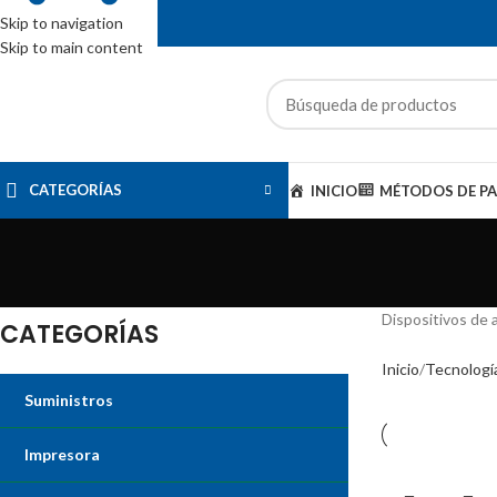
Skip to navigation
Skip to main content
ENTAS: (01) 244-5767
CATEGORÍAS
INICIO
MÉTODOS DE P
Dispositivos de 
CATEGORÍAS
Inicio
Tecnologí
Suministros
Impresora