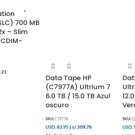
tion
ventas@jsuministros.com
LC) 700 MB
x – Slim
(CDIM-
2.21
Data Tape HP
Dat
(C7977A) Ultrium 7
Ult
6.0 TB / 15.0 TB Azul
12.0
oscuro
Ver
SKU:
C7977A
SKU:
Q
USD. 83.95
|
s/. 309.78
USD. 