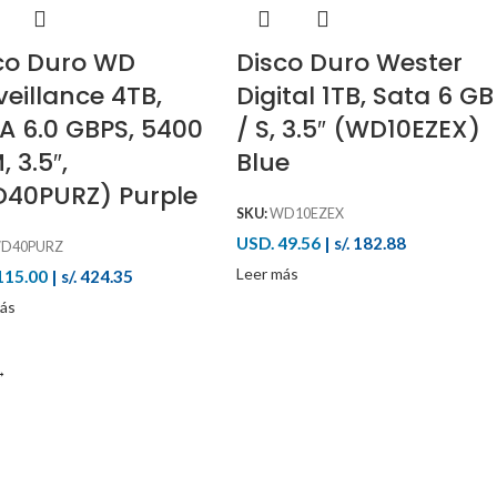
co Duro WD
Disco Duro Wester
veillance 4TB,
Digital 1TB, Sata 6 GB
A 6.0 GBPS, 5400
/ S, 3.5″ (WD10EZEX)
 3.5″,
Blue
40PURZ) Purple
SKU:
WD10EZEX
USD. 49.56
|
s/. 182.88
D40PURZ
Leer más
115.00
|
s/. 424.35
ás
→