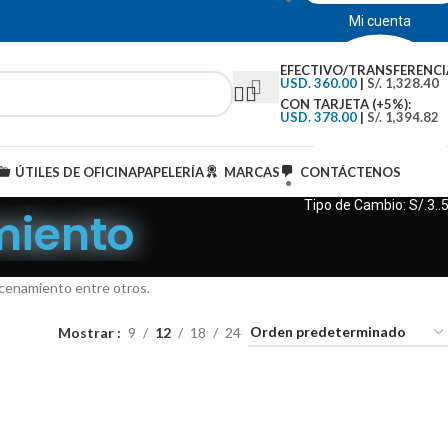
Mi cuenta
EFECTIVO/TRANSFERENCI
USD. 360.00
|
S/. 1,328.40
CON TARJETA (+5%):
USD. 378.00
|
S/. 1,394.82
ÚTILES DE OFICINA
PAPELERÍA
MARCAS
CONTÁCTENOS
Tipo de Cambio: S/.3..
nto
acenamiento entre otros.
Mostrar
9
12
18
24