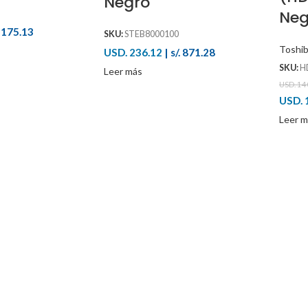
Negro
Neg
. 175.13
SKU:
STEB8000100
Toshi
USD. 236.12
|
s/. 871.28
SKU:
H
Leer más
USD. 140
USD. 
Leer m