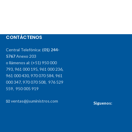
CONTÁCTENOS
Central Telefónica:
(01) 244-
5767
Anexo 203
o llámenos al: (+51) 950 000
793, 961 000 195, 961 000 236,
961 000 430, 970 070 584, 961
000 347, 970 070 508, 976 529
559, 950 005 919
📧 ventas@jsuministros.com
Siguenos: