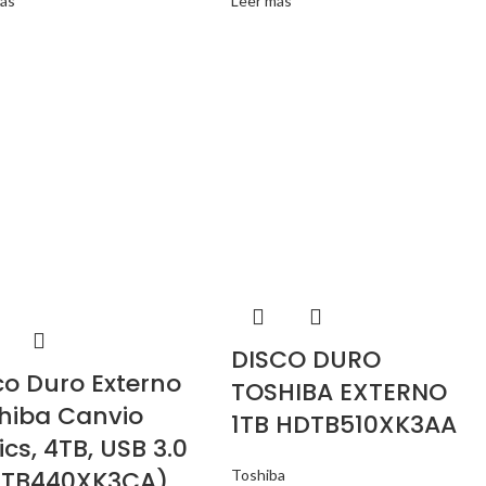
ás
Leer más
DISCO DURO
co Duro Externo
TOSHIBA EXTERNO
hiba Canvio
1TB HDTB510XK3AA
ics, 4TB, USB 3.0
TB440XK3CA)
Toshiba