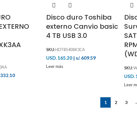
URO
Disco duro Toshiba
Dis
 EXTERNO
externo Canvio basic
Sur
4 TB USB 3.0
SAT
XK3AA
RPM,
SKU:
HDTB540XK3CA
(WD
USD. 165.20
|
s/. 609.59
Leer más
3AA
SKU:
W
. 332.10
USD. 
Leer m
1
2
3