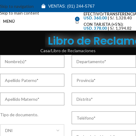
Skip to navigation
VENTAS: (01) 244-5767
Skip to main content
EFECTIVO/TRANSFERENCIA
USD. 360.00
|
S/. 1,328.40
0
MENÚ
CON TARJETA (+5%):
USD. 378.00
|
S/. 1,394.82
Libro de Reclam
Casa
Libro de Reclamaciones
Tipo de documento.