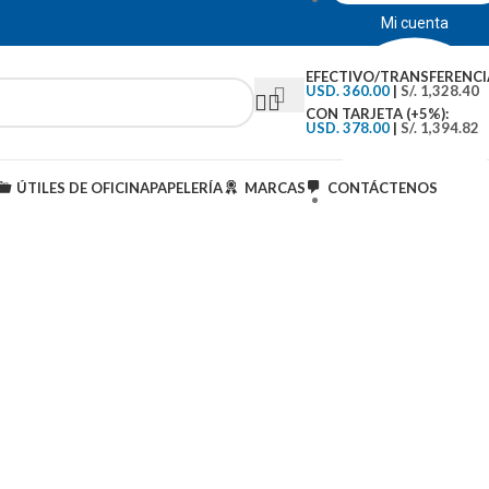
Mi cuenta
EFECTIVO/TRANSFERENCI
USD. 360.00
|
S/. 1,328.40
CON TARJETA (+5%):
USD. 378.00
|
S/. 1,394.82
ÚTILES DE OFICINA
PAPELERÍA
MARCAS
CONTÁCTENOS
Tipo de Cambio: S/.3..