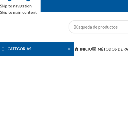
Skip to navigation
Skip to main content
ENTAS: (01) 244-5767
CATEGORÍAS
INICIO
MÉTODOS DE P