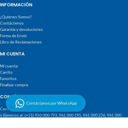
INFORMACIÓN
¿Quienes Somos?
Contáctenos
Garantía y devoluciones
Forma de Envío
Libro de Reclamaciones
MI CUENTA
Mi cuenta
Carrito
Favoritos
Finalizar compra
CONTÁCTENOS
Contáctanos por WhatsApp
Central Telefónica:
(01) 244-5767
Anexo 203
o llámenos al: (+51) 950 000 793, 961 000 195, 961 000 236, 961 000
430, 970 070 584, 961 000 347, 970 070 508, 976 529 559, 950 005
919