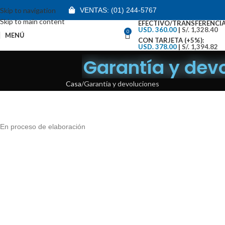
Skip to navigation
VENTAS: (01) 244-5767
Skip to main content
EFECTIVO/TRANSFERENCIA
USD. 360.00
|
S/. 1,328.40
0
MENÚ
CON TARJETA (+5%):
USD. 378.00
|
S/. 1,394.82
Garantía y devo
Casa
Garantía y devoluciones
En proceso de elaboración