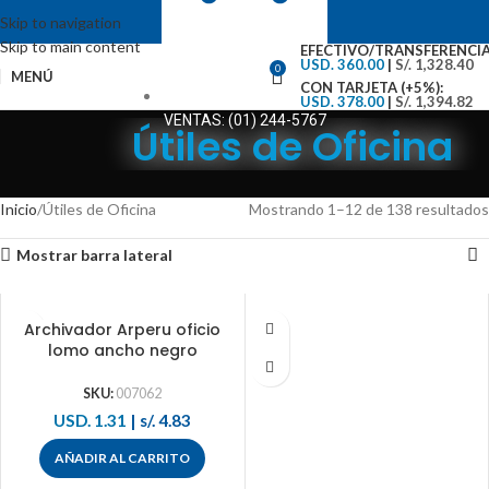
Skip to navigation
Skip to main content
EFECTIVO/TRANSFERENCIA
USD. 360.00
|
S/. 1,328.40
0
MENÚ
CON TARJETA (+5%):
USD. 378.00
|
S/. 1,394.82
VENTAS: (01) 244-5767
Útiles de Oficina
Inicio
Útiles de Oficina
Mostrando 1–12 de 138 resultados
Mostrar barra lateral
Archivador Arperu oficio
lomo ancho negro
SKU:
007062
USD. 1.31
|
s/. 4.83
AÑADIR AL CARRITO