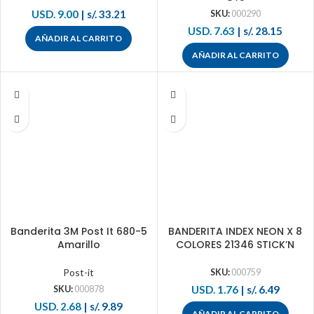
USD. 9.00
|
s/. 33.21
SKU:
000290
USD. 7.63
|
s/. 28.15
AÑADIR AL CARRITO
AÑADIR AL CARRITO
Banderita 3M Post It 680-5
BANDERITA INDEX NEON X 8
Amarillo
COLORES 21346 STICK’N
Post-it
SKU:
000759
USD. 1.76
|
s/. 6.49
SKU:
000878
USD. 2.68
|
s/. 9.89
AÑADIR AL CARRITO