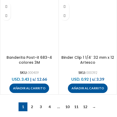
Banderita Post-it 683-4
Binder Clip 1 1/4¨ 32 mm x 12
colores 3M
Artesco
SKU:
000409
SKU:
000392
USD. 3.43
|
s/. 12.66
USD. 0.92
|
s/. 3.39
AÑADIR AL CARRITO
AÑADIR AL CARRITO
1
2
3
4
…
10
11
12
→