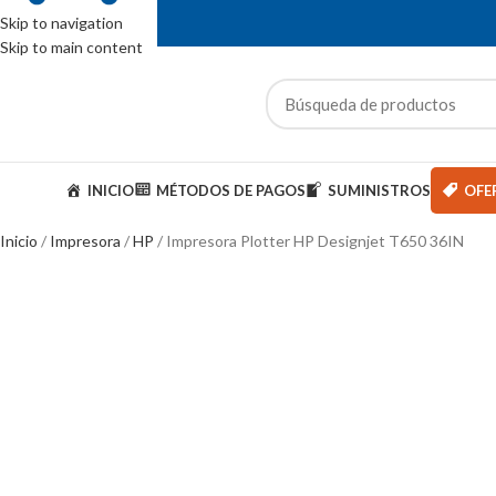
Skip to navigation
Skip to main content
ENTAS: (01) 244-5767
ategorías
INICIO
MÉTODOS DE PAGOS
SUMINISTROS
OFE
Inicio
Impresora
HP
Impresora Plotter HP Designjet T650 36IN