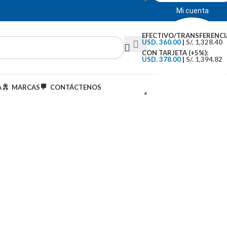
Mi cuenta
EFECTIVO/TRANSFERENCI
USD. 360.00
|
S/. 1,328.40
CON TARJETA (+5%):
USD. 378.00
|
S/. 1,394.82
A
MARCAS
CONTÁCTENOS
Tipo de Cambio: S/.3..