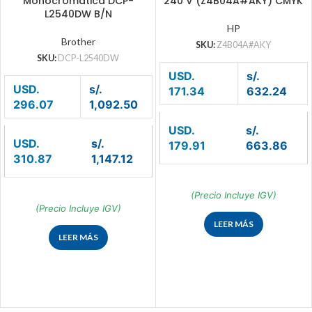
Monocromática DCP-
240 V (Z4B04A#AKY) CMYK
L2540DW B/N
HP
Brother
SKU:
Z4B04A#AKY
SKU:
DCP-L2540DW
USD.
s/.
USD.
s/.
171.34
632.24
296.07
1,092.50
USD.
s/.
USD.
s/.
179.91
663.86
310.87
1,147.12
(Precio Incluye IGV)
(Precio Incluye IGV)
LEER MÁS
LEER MÁS