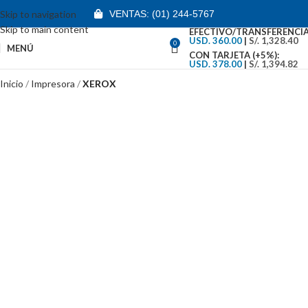
Skip to navigation
VENTAS: (01) 244-5767
Skip to main content
EFECTIVO/TRANSFERENCIA
USD. 360.00
|
S/. 1,328.40
0
MENÚ
CON TARJETA (+5%):
USD. 378.00
|
S/. 1,394.82
Inicio
Impresora
XEROX