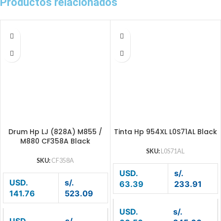
Productos relacionados
Drum Hp LJ (828A) M855 /
Tinta Hp 954XL L0S71AL Black
M880 CF358A Black
SKU:
L0S71AL
SKU:
CF358A
USD.
s/.
USD.
s/.
63.39
233.91
141.76
523.09
USD.
s/.
USD.
s/.