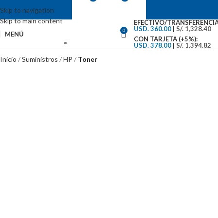
Skip to navigation
Skip to main content
EFECTIVO/TRANSFERENCIA
USD. 360.00
|
S/. 1,328.40
0
MENÚ
CON TARJETA (+5%):
USD. 378.00
|
S/. 1,394.82
VENTAS: (01) 244-5767
Inicio
Suministros
HP
Toner