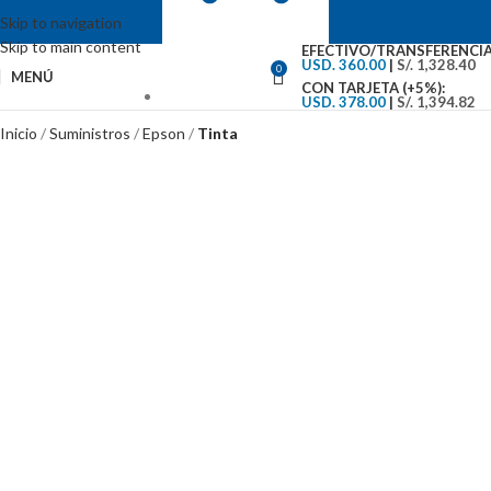
Skip to navigation
Skip to main content
EFECTIVO/TRANSFERENCIA
USD. 360.00
|
S/. 1,328.40
0
MENÚ
CON TARJETA (+5%):
USD. 378.00
|
S/. 1,394.82
VENTAS: (01) 244-5767
Inicio
Suministros
Epson
Tinta