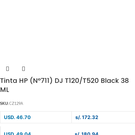
Tinta HP (N°711) DJ T120/T520 Black 38
ML
SKU:
CZ129A
USD. 46.70
s/. 172.32
USD. 49.04
s/. 180.94