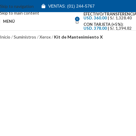
Skip to navigation
VENTAS: (01) 244-5767
Skip to main content
EFECTIVO/TRANSFERENCIA
USD. 360.00
|
S/. 1,328.40
0
MENÚ
CON TARJETA (+5%):
USD. 378.00
|
S/. 1,394.82
Inicio
Suministros
Xerox
Kit de Mantenimiento X