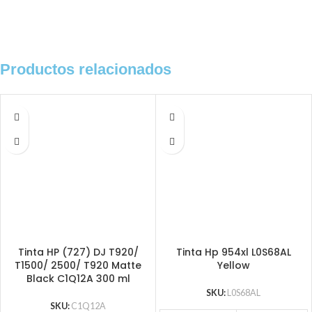
Productos relacionados
Tinta HP (727) DJ T920/
Tinta Hp 954xl L0S68AL
T1500/ 2500/ T920 Matte
Yellow
Black C1Q12A 300 ml
SKU:
L0S68AL
SKU:
C1Q12A