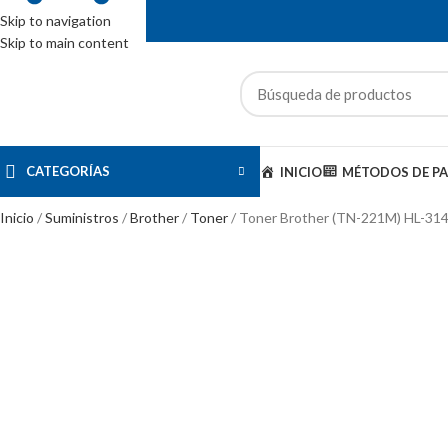
Skip to navigation
Skip to main content
ENTAS: (01) 244-5767
CATEGORÍAS
INICIO
MÉTODOS DE P
Inicio
Suministros
Brother
Toner
Toner Brother (TN-221M) HL-3