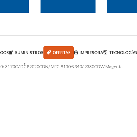
AGOS
SUMINISTROS
OFERTAS
IMPRESORA
TECNOLOGÍA
140/ 3170C/ DCP9020CDN/ MFC-9130/9340/ 9330CDW Magenta
950 000 793