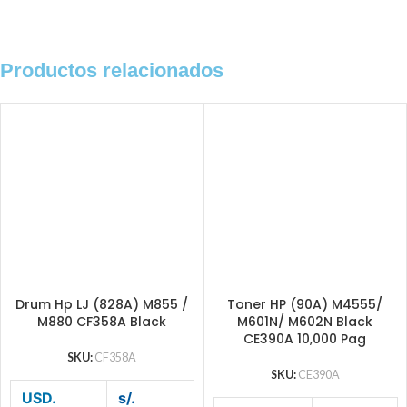
Productos relacionados
Drum Hp LJ (828A) M855 /
Toner HP (90A) M4555/
M880 CF358A Black
M601N/ M602N Black
CE390A 10,000 Pag
SKU:
CF358A
SKU:
CE390A
USD.
s/.