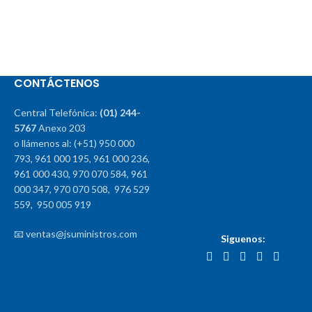
CONTÁCTENOS
Central Telefónica:
(01) 244-
5767
Anexo 203
o llámenos al: (+51) 950 000
793, 961 000 195, 961 000 236,
961 000 430, 970 070 584, 961
000 347, 970 070 508, 976 529
559, 950 005 919
📧 ventas@jsuministros.com
Siguenos: