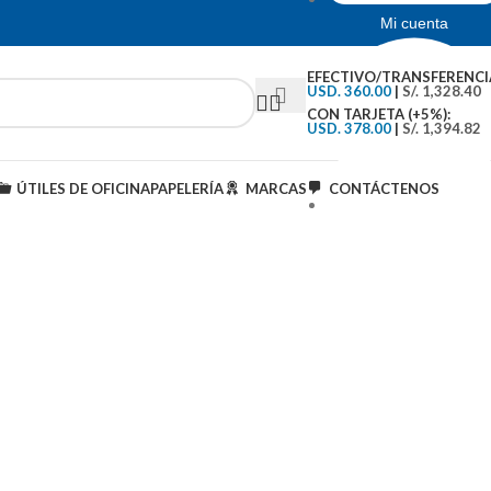
Mi cuenta
EFECTIVO/TRANSFERENCI
USD. 360.00
|
S/. 1,328.40
CON TARJETA (+5%):
USD. 378.00
|
S/. 1,394.82
ÚTILES DE OFICINA
PAPELERÍA
MARCAS
CONTÁCTENOS
Tipo de Cambio: S/.3..