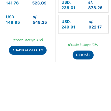
USD.
s/.
141.76
523.09
238.01
878.26
USD.
s/.
USD.
s/.
148.85
549.25
249.91
922.17
(Precio Incluye IGV)
(Precio Incluye IGV)
AÑADIR AL CARRITO
LEER MÁS