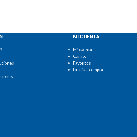
N
MI CUENTA
?
Mi cuenta
Carrito
uciones
Favoritos
Finalizar compra
aciones