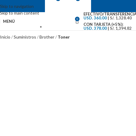
Skip to navigation
Skip to main content
EFECTIVO/TRANSFERENCIA
USD. 360.00
|
S/. 1,328.40
0
MENÚ
CON TARJETA (+5%):
USD. 378.00
|
S/. 1,394.82
VENTAS: (01) 244-5767
Inicio
Suministros
Brother
Toner