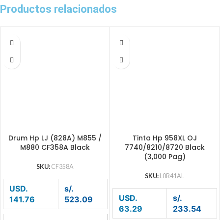
Productos relacionados
Drum Hp LJ (828A) M855 /
Tinta Hp 958XL OJ
M880 CF358A Black
7740/8210/8720 Black
(3,000 Pag)
SKU:
CF358A
SKU:
L0R41AL
USD.
s/.
USD.
s/.
141.76
523.09
63.29
233.54