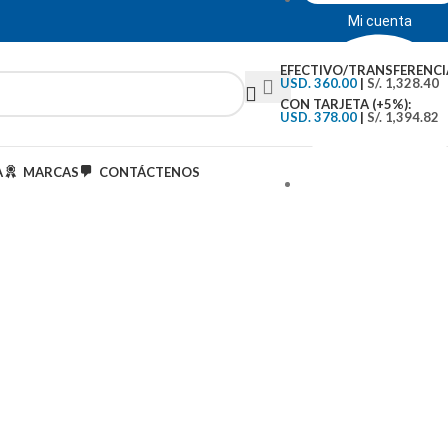
Mi cuenta
EFECTIVO/TRANSFERENCI
USD. 360.00
|
S/. 1,328.40
CON TARJETA (+5%):
USD. 378.00
|
S/. 1,394.82
A
MARCAS
CONTÁCTENOS
Tipo de Cambio: S/.3..