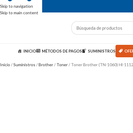
Skip to navigation
Skip to main content
ENTAS: (01) 244-5767
ategorías
INICIO
MÉTODOS DE PAGOS
SUMINISTROS
OFE
Inicio
Suministros
Brother
Toner
Toner Brother (TN-1060) Hl-111