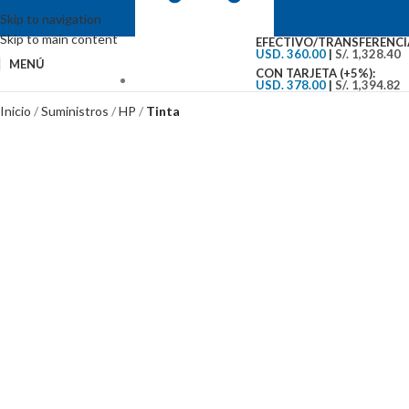
Skip to navigation
Skip to main content
EFECTIVO/TRANSFERENCI
USD. 360.00
|
S/. 1,328.40
MENÚ
CON TARJETA (+5%):
USD. 378.00
|
S/. 1,394.82
VENTAS: (01) 244-5767
Inicio
Suministros
HP
Tinta