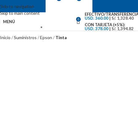
Skip to navigation
Skip to main content
EFECTIVO/TRANSFERENCIA
USD. 360.00
|
S/. 1,328.40
0
MENÚ
CON TARJETA (+5%):
USD. 378.00
|
S/. 1,394.82
VENTAS: (01) 244-5767
Inicio
Suministros
Epson
Tinta