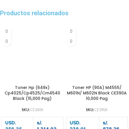
Productos relacionados
Toner Hp (649x)
Toner HP (90A) M4555/
Cp4025/Cp4525/Cm4540
M601N/ M602N Black CE390A
Black (15,000 Pag)
10,000 Pag
SKU:
CE260X
SKU:
CE390A
USD.
s/.
USD.
s/.
356.35
1,314.93
238.01
878.26