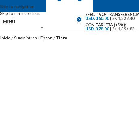
Skip to navigation
Skip to main content
EFECTIVO/TRANSFERENCIA
USD. 360.00
|
S/. 1,328.40
0
MENÚ
CON TARJETA (+5%):
USD. 378.00
|
S/. 1,394.82
VENTAS: (01) 244-5767
Inicio
Suministros
Epson
Tinta