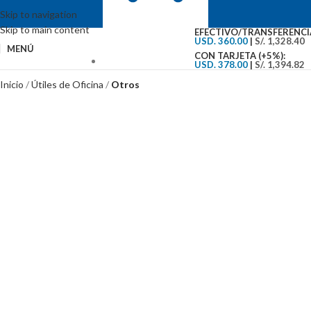
Skip to navigation
Skip to main content
EFECTIVO/TRANSFERENCI
USD. 360.00
|
S/. 1,328.40
MENÚ
CON TARJETA (+5%):
USD. 378.00
|
S/. 1,394.82
VENTAS: (01) 244-5767
Inicio
Útiles de Oficina
Otros