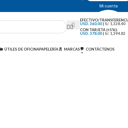
Mi cuenta
EFECTIVO/TRANSFERENCI
USD. 360.00
|
S/. 1,328.40
CON TARJETA (+5%):
USD. 378.00
|
S/. 1,394.82
ÚTILES DE OFICINA
PAPELERÍA
MARCAS
CONTÁCTENOS
Tipo de Cambio: S/.3..