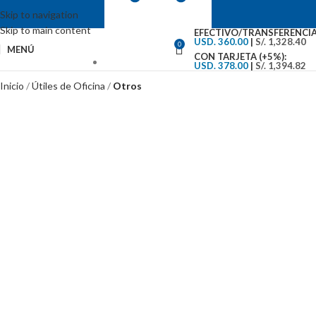
Skip to navigation
Skip to main content
EFECTIVO/TRANSFERENCIA
USD. 360.00
|
S/. 1,328.40
0
MENÚ
CON TARJETA (+5%):
USD. 378.00
|
S/. 1,394.82
VENTAS: (01) 244-5767
Inicio
Útiles de Oficina
Otros