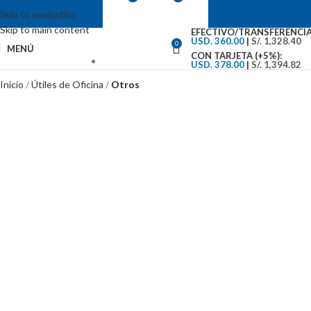
Skip to navigation
Skip to main content
EFECTIVO/TRANSFERENCIA
USD. 360.00
|
S/. 1,328.40
0
MENÚ
CON TARJETA (+5%):
USD. 378.00
|
S/. 1,394.82
VENTAS: (01) 244-5767
Inicio
Útiles de Oficina
Otros