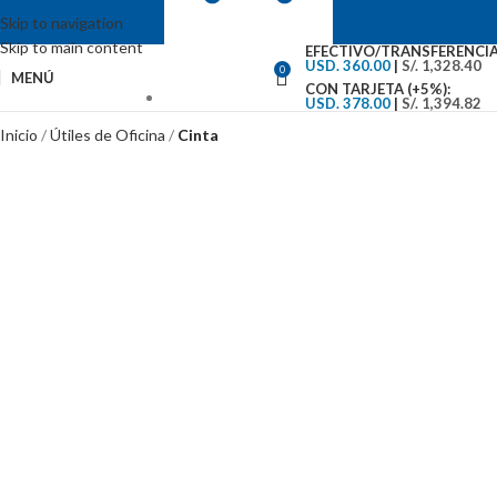
Skip to navigation
Skip to main content
EFECTIVO/TRANSFERENCIA
USD. 360.00
|
S/. 1,328.40
0
MENÚ
CON TARJETA (+5%):
USD. 378.00
|
S/. 1,394.82
VENTAS: (01) 244-5767
Inicio
Útiles de Oficina
Cinta