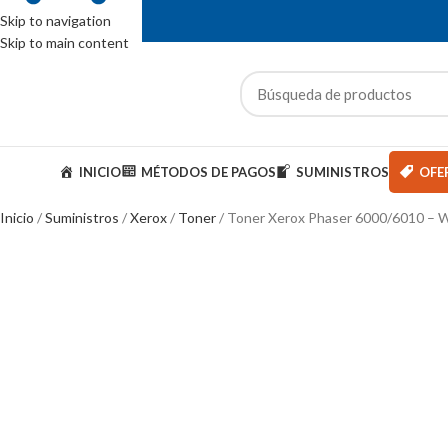
Skip to navigation
Skip to main content
ENTAS: (01) 244-5767
ategorías
INICIO
MÉTODOS DE PAGOS
SUMINISTROS
OFE
Inicio
Suministros
Xerox
Toner
Toner Xerox Phaser 6000/6010 – W