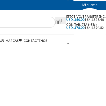
Mi cuenta
EFECTIVO/TRANSFERENCI
USD. 360.00
|
S/. 1,328.40
CON TARJETA (+5%):
USD. 378.00
|
S/. 1,394.82
A
MARCAS
CONTÁCTENOS
Tipo de Cambio: S/.3..