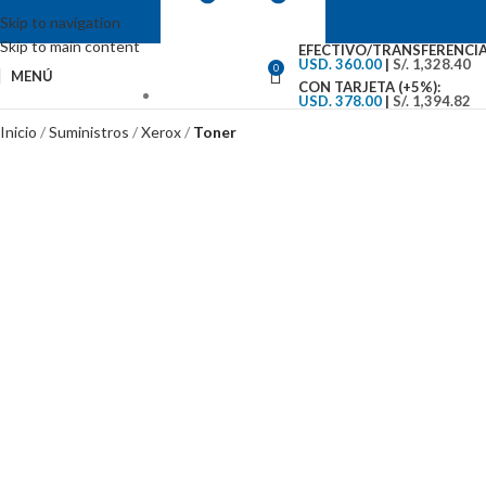
Skip to navigation
Skip to main content
EFECTIVO/TRANSFERENCIA
USD. 360.00
|
S/. 1,328.40
0
MENÚ
CON TARJETA (+5%):
USD. 378.00
|
S/. 1,394.82
VENTAS: (01) 244-5767
Inicio
Suministros
Xerox
Toner