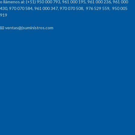
o llámenos al: (+51) 950 000 793, 961 000 195, 961 000 236, 961 000
430, 970 070 584, 961 000 347, 970 070 508, 976 529 559, 950 005
919
📧 ventas@jsuministros.com