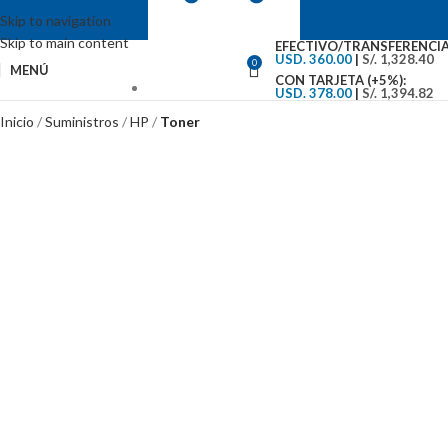
Skip to navigation
Skip to main content
EFECTIVO/TRANSFERENCIA
USD. 360.00
|
S/. 1,328.40
0
MENÚ
CON TARJETA (+5%):
USD. 378.00
|
S/. 1,394.82
VENTAS: (01) 244-5767
Inicio
Suministros
HP
Toner