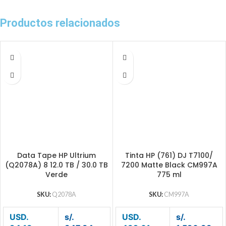
Productos relacionados
Data Tape HP Ultrium
Tinta HP (761) DJ T7100/
(Q2078A) 8 12.0 TB / 30.0 TB
7200 Matte Black CM997A
Verde
775 ml
SKU:
Q2078A
SKU:
CM997A
USD.
s/.
USD.
s/.