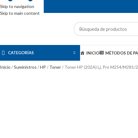
Skip to navigation
Skip to main content
ENTAS: (01) 244-5767
CATEGORÍAS
INICIO
MÉTODOS DE P
Inicio
Suministros
HP
Toner
Toner HP (202A) Lj. Pro M254/M281/2