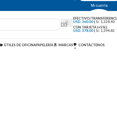
Mi cuenta
EFECTIVO/TRANSFERENCI
USD. 360.00
|
S/. 1,328.40
CON TARJETA (+5%):
USD. 378.00
|
S/. 1,394.82
ÚTILES DE OFICINA
PAPELERÍA
MARCAS
CONTÁCTENOS
Tipo de Cambio: S/.3..