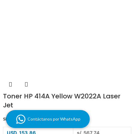
Toner HP 414A Yellow W2022A Laser
Jet
SKU:
W2022A
Contáctanos por WhatsApp
USD. 153.86
s/. 567.74