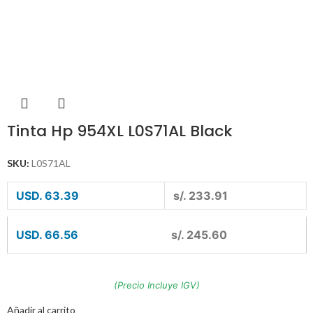
Tinta Hp 954XL L0S71AL Black
SKU:
L0S71AL
USD. 63.39
s/. 233.91
USD. 66.56
s/. 245.60
(Precio Incluye IGV)
Añadir al carrito