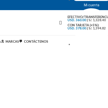
Mi cuenta
EFECTIVO/TRANSFERENCI
USD. 360.00
|
S/. 1,328.40
CON TARJETA (+5%):
USD. 378.00
|
S/. 1,394.82
A
MARCAS
CONTÁCTENOS
Tipo de Cambio: S/.3..