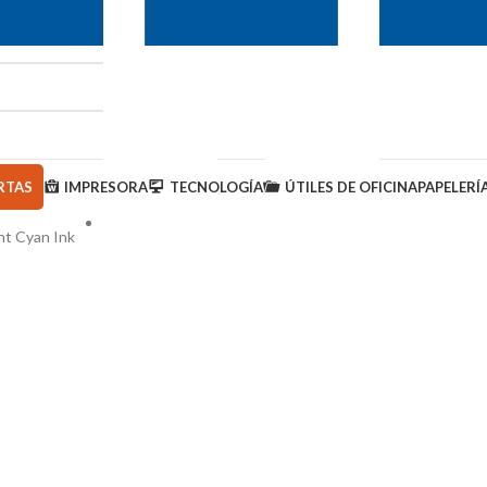
RTAS
IMPRESORA
TECNOLOGÍA
ÚTILES DE OFICINA
PAPELERÍ
ht Cyan Ink
950 000 793