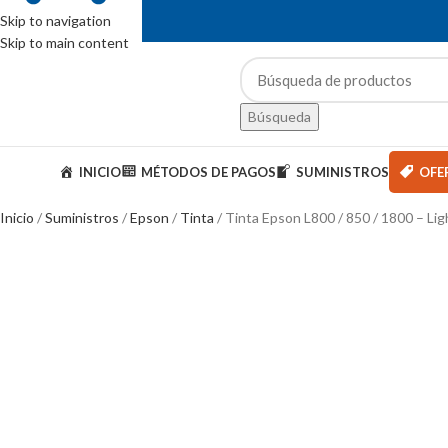
Skip to navigation
Skip to main content
ENTAS: (01) 244-5767
Búsqueda
ategorías
INICIO
MÉTODOS DE PAGOS
SUMINISTROS
OFE
Inicio
Suministros
Epson
Tinta
Tinta Epson L800 / 850 / 1800 – Lig