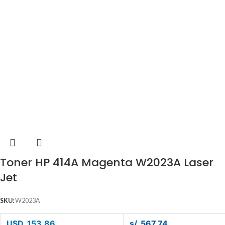
Toner HP 414A Magenta W2023A Laser
Jet
SKU:
W2023A
USD. 153.86
s/. 567.74