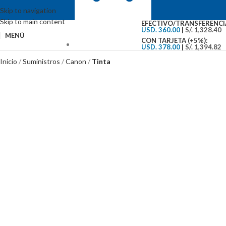
Skip to navigation
Skip to main content
EFECTIVO/TRANSFERENCI
USD. 360.00
|
S/. 1,328.40
MENÚ
CON TARJETA (+5%):
USD. 378.00
|
S/. 1,394.82
VENTAS: (01) 244-5767
Inicio
Suministros
Canon
Tinta