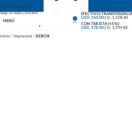
Skip to navigation
Skip to main content
EFECTIVO/TRANSFERENCIA
USD. 360.00
|
S/. 1,328.40
0
MENÚ
CON TARJETA (+5%):
USD. 378.00
|
S/. 1,394.82
VENTAS: (01) 244-5767
Inicio
Impresora
XEROX