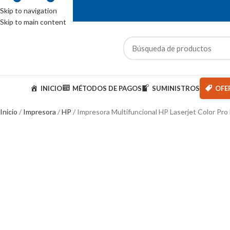
Skip to navigation
Skip to main content
ENTAS: (01) 244-5767
ategorías
INICIO
MÉTODOS DE PAGOS
SUMINISTROS
OFE
Inicio
Impresora
HP
Impresora Multifuncional HP Laserjet Color P