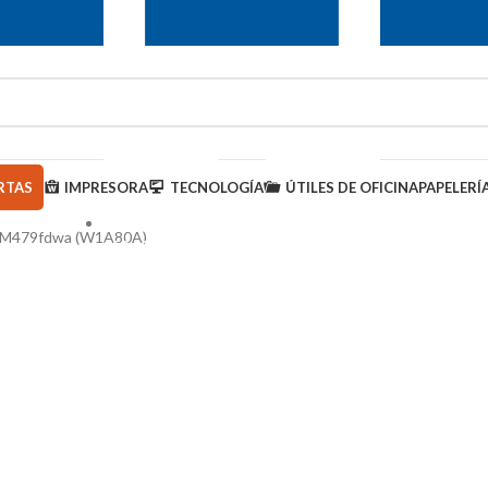
RTAS
IMPRESORA
TECNOLOGÍA
ÚTILES DE OFICINA
PAPELERÍ
ro M479fdwa (W1A80A)
950 000 793