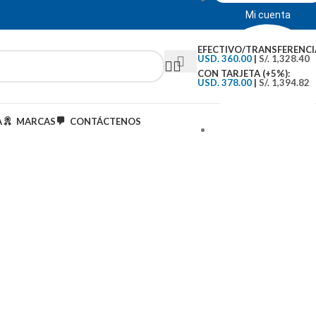
Mi cuenta
EFECTIVO/TRANSFERENCI
USD. 360.00
|
S/. 1,328.40
CON TARJETA (+5%):
USD. 378.00
|
S/. 1,394.82
A
MARCAS
CONTÁCTENOS
Tipo de Cambio: S/.3..