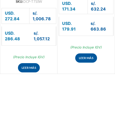
SKU:
DCP-T710W
USD.
s/.
171.34
632.24
USD.
s/.
272.84
1,006.78
USD.
s/.
179.91
663.86
USD.
s/.
286.48
1,057.12
(Precio Incluye IGV)
(Precio Incluye IGV)
LEER MÁS
LEER MÁS