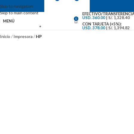
Skip to navigation
Skip to main content
EFECTIVO/TRANSFERENCIA
USD. 360.00
|
S/. 1,328.40
0
MENÚ
CON TARJETA (+5%):
USD. 378.00
|
S/. 1,394.82
VENTAS: (01) 244-5767
Inicio
Impresora
HP