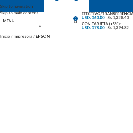
Skip to navigation
Skip to main content
EFECTIVO/TRANSFERENCIA
USD. 360.00
|
S/. 1,328.40
0
MENÚ
CON TARJETA (+5%):
USD. 378.00
|
S/. 1,394.82
VENTAS: (01) 244-5767
Inicio
Impresora
EPSON