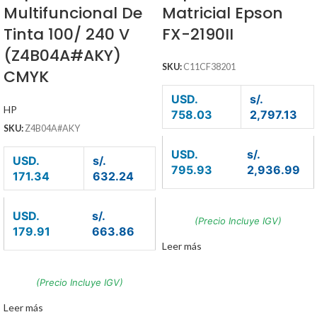
Multifuncional De
Matricial Epson
Tinta 100/ 240 V
FX-2190II
(Z4B04A#AKY)
SKU:
C11CF38201
CMYK
USD.
s/.
HP
758.03
2,797.13
SKU:
Z4B04A#AKY
USD.
s/.
USD.
s/.
795.93
2,936.99
171.34
632.24
USD.
s/.
(Precio Incluye IGV)
179.91
663.86
Leer más
(Precio Incluye IGV)
Leer más