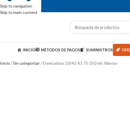
Skip to navigation
Skip to main content
ENTAS: (01) 244-5767
ategorías
INICIO
MÉTODOS DE PAGOS
SUMINISTROS
OFE
Inicio
Sin categorizar
Enmicadora 10542 A3 75-250 mic Warrior