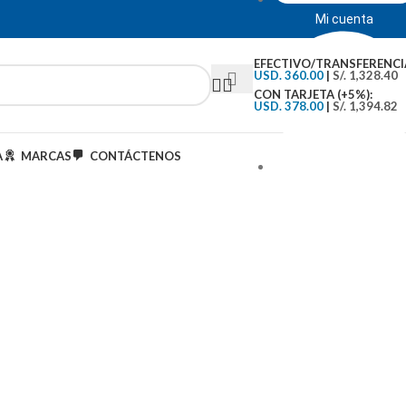
Mi cuenta
EFECTIVO/TRANSFERENCI
USD. 360.00
|
S/. 1,328.40
CON TARJETA (+5%):
USD. 378.00
|
S/. 1,394.82
A
MARCAS
CONTÁCTENOS
Tipo de Cambio: S/.3..