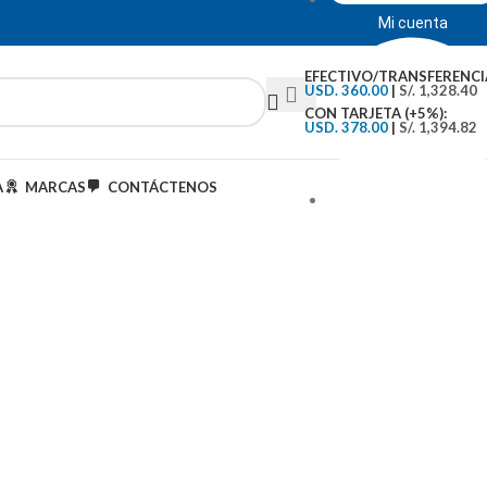
Mi cuenta
EFECTIVO/TRANSFERENCI
USD. 360.00
|
S/. 1,328.40
CON TARJETA (+5%):
USD. 378.00
|
S/. 1,394.82
A
MARCAS
CONTÁCTENOS
Tipo de Cambio: S/.3..