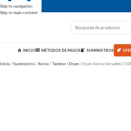
Skip to navigation
Skip to main content
ENTAS: (01) 244-5767
ategorías
INICIO
MÉTODOS DE PAGOS
SUMINISTROS
OFE
Inicio
Suministros
Xerox
Tambor / Drum
Drum Xerox Versalink C50