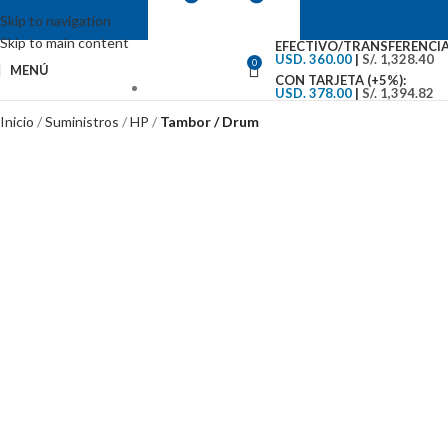
Skip to navigation
Skip to main content
EFECTIVO/TRANSFERENCIA
USD. 360.00
|
S/. 1,328.40
0
MENÚ
CON TARJETA (+5%):
USD. 378.00
|
S/. 1,394.82
VENTAS: (01) 244-5767
Inicio
Suministros
HP
Tambor / Drum