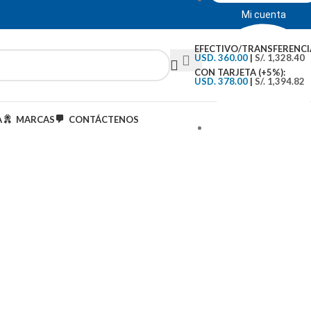
Mi cuenta
EFECTIVO/TRANSFERENCI
USD. 360.00
|
S/. 1,328.40
CON TARJETA (+5%):
USD. 378.00
|
S/. 1,394.82
A
MARCAS
CONTÁCTENOS
Tipo de Cambio: S/.3..