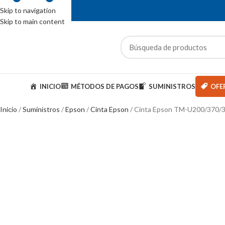
Skip to navigation
Skip to main content
ENTAS: (01) 244-5767
ategorías
INICIO
MÉTODOS DE PAGOS
SUMINISTROS
OFE
Inicio
Suministros
Epson
Cinta Epson
Cinta Epson TM-U200/370/3