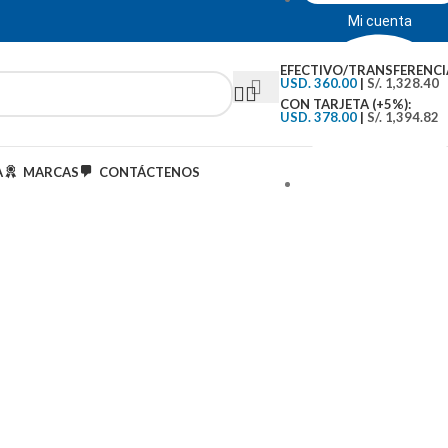
Mi cuenta
EFECTIVO/TRANSFERENCI
USD. 360.00
|
S/. 1,328.40
CON TARJETA (+5%):
USD. 378.00
|
S/. 1,394.82
A
MARCAS
CONTÁCTENOS
Tipo de Cambio: S/.3..