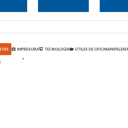
RTAS
IMPRESORA
TECNOLOGÍA
ÚTILES DE OFICINA
PAPELERÍ
0
950 000 793