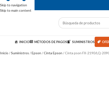
Skip to navigation
Skip to main content
ENTAS: (01) 244-5767
ategorías
INICIO
MÉTODOS DE PAGOS
SUMINISTROS
OFE
Inicio
Suministros
Epson
Cinta Epson
Cinta pson FX-2190/LQ-209