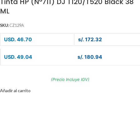
Tinta HP (N°711) DJ T120/T520 Black 38
ML
SKU:
CZ129A
USD. 46.70
s/. 172.32
USD. 49.04
s/. 180.94
(Precio Incluye IGV)
Añadir al carrito